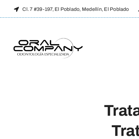
Skip
Cl. 7 #39-197, El Poblado, Medellín, El Poblado
to
content
Trat
Tra