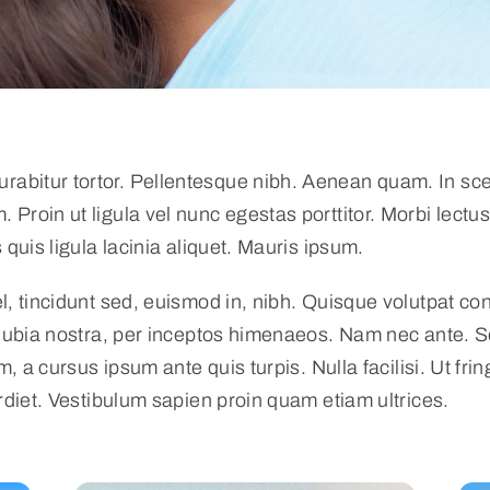
Curabitur tortor. Pellentesque nibh. Aenean quam. In s
. Proin ut ligula vel nunc egestas porttitor. Morbi lectus 
quis ligula lacinia aliquet. Mauris ipsum.
, tincidunt sed, euismod in, nibh. Quisque volutpat con
nubia nostra, per inceptos himenaeos. Nam nec ante. Se
m, a cursus ipsum ante quis turpis. Nulla facilisi. Ut fr
rdiet. Vestibulum sapien proin quam etiam ultrices.